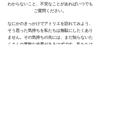
​わからないこと、不安なことがあればいつでも
ご質問ください。
なにかのきっかけでアトリエを訪れてみよう、
そう思った気持ちを私たちは無駄にしたくあり
ません。その気持ちの先には、まだ知らないた
くさんの素敵な光景があるはずです。私たちは
そこへ行くための架け橋となるような体験を提
供したいと思っています。
絵を描いてみたい、興味があるので試しに見て
みたい、
そう思ったら是非体験にいらしてみてくださ
い。
まずは最初の一歩を踏み出してみる。
​その先には自分の想像さえしなかった光景が広
がっています。
そして次の一歩を踏み出すごとにその景色はさ
らに大きく変わっていきます。